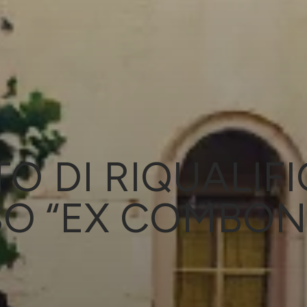
O DI RIQUALIF
O “EX COMBONI