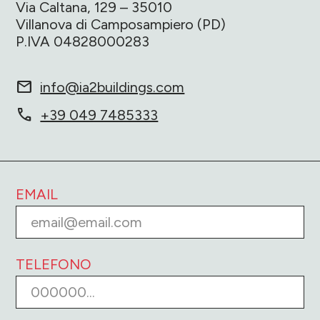
Via Caltana, 129 – 35010
Villanova di Camposampiero (PD)
P.IVA 04828000283
mail
info@ia2buildings.com
call
+39 049 7485333
EMAIL
TELEFONO