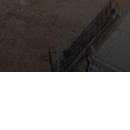
Un importante traguardo è stato raggiunto nei lavori di
costruzione della nuova scuola A. Fabris di Zugliano: il
getto di calcestruzzo della platea. La nostra squadra di
operai ha iniziato il getto questa mattina presto per