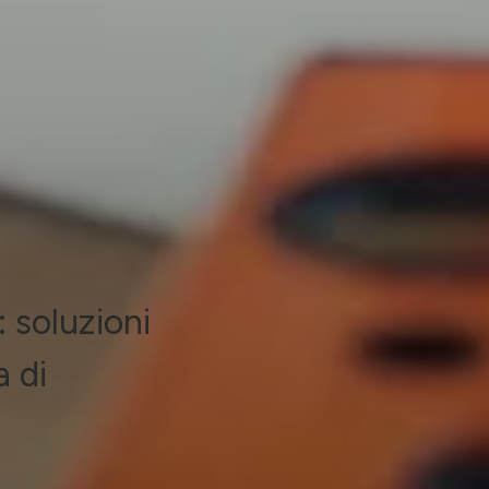
 soluzioni
a di