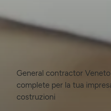
General contractor Veneto:
complete per la tua impres
costruzioni